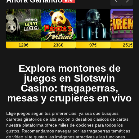
120€
236€
97€
251€
Explora montones de
juegos en Slotswin
Casino: tragaperras,
mesas y crupieres en vivo
Elige juegos según tus preferencias: ya sea que busques
carretes giratorios de alta acción o desafíos clásicos de cartas,
nuestra plataforma ofrece miles de opciones para todos los
gustos. Recomendamos navegar por las tragaperras temáticas
de vídeo si te gustan las imágenes atractivas y las funciones