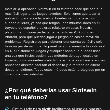
Instalar la aplicación SlotsWin en tu teléfono hace que sea aún
más fácil jugar a tus juegos favoritos. Solo tienes que tocar la
aplicación para acceder a ellos. Puedes ver toda la acción
cuando quieras, ya sea que tengas unos minutos libres en tu
trayecto de español o quieras relajarte en casa. Nuestra
plataforma funciona perfectamente tanto en iOS como en
Android, para que puedas jugar a juegos de casino móvil sin
problemas. Registrarse para obtener una cuenta es fácil y solo
lleva un par de minutos. Tu panel personal muestra tu saldo real
en €, tu historial de juegos y cualquier bono que puedas usar
una vez que inicies sesión. Los métodos de pago locales en
España, como monederos electrónicos, tarjetas y transferencias
bancarias directas, facilitan el depósito y la retirada de dinero
desde tu teléfono. Todos estos métodos están protegidos por un
cifrado de nivel industrial.
¿Por qué deberías usar Slotswin
en tu teléfono?
Optimizado para táctil: facilitamos el uso de nuestro