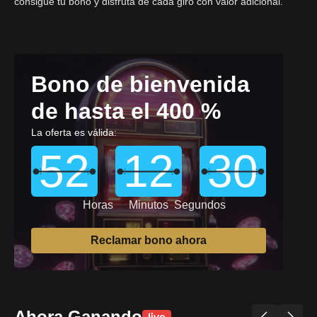
consigue tu bono y disfruta de cada giro con valor adicional.
Bono de bienvenida
de hasta el 400 %
La oferta es válida:
52
12
28
Horas
Minutos
Segundos
Reclamar bono ahora
Ahora Ganando