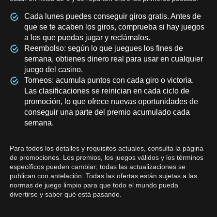
Cada lunes puedes conseguir giros gratis. Antes de
que se te acaben los giros, comprueba si hay juegos
a los que puedas jugar y reclámalos.
Reembolso: según lo que juegues los fines de
semana, obtienes dinero real para usar en cualquier
juego del casino.
Torneos: acumula puntos con cada giro o victoria.
Las clasificaciones se reinician en cada ciclo de
promoción, lo que ofrece nuevas oportunidades de
conseguir una parte del premio acumulado cada
semana.
Para todos los detalles y requisitos actuales, consulta la página
de promociones. Los premios, los juegos válidos y los términos
específicos pueden cambiar; todas las actualizaciones se
publican con antelación. Todas las ofertas están sujetas a las
normas de juego limpio para que todo el mundo pueda
divertirse y saber qué está pasando.