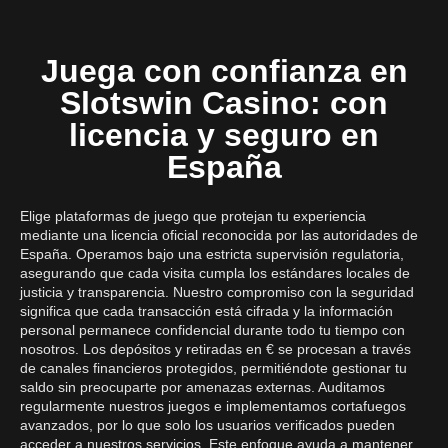
Juega con confianza en
Slotswin Casino: con
licencia y seguro en
España
Elige plataformas de juego que protejan tu experiencia
mediante una licencia oficial reconocida por las autoridades de
España. Operamos bajo una estricta supervisión regulatoria,
asegurando que cada visita cumpla los estándares locales de
justicia y transparencia. Nuestro compromiso con la seguridad
significa que cada transacción está cifrada y la información
personal permanece confidencial durante todo tu tiempo con
nosotros. Los depósitos y retiradas en € se procesan a través
de canales financieros protegidos, permitiéndote gestionar tu
saldo sin preocuparte por amenazas externas. Auditamos
regularmente nuestros juegos e implementamos cortafuegos
avanzados, por lo que solo los usuarios verificados pueden
acceder a nuestros servicios. Este enfoque ayuda a mantener