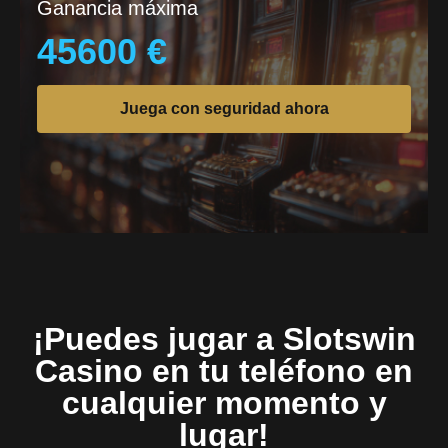
Ganancia máxima
45600 €
Juega con seguridad ahora
¡Puedes jugar a Slotswin
Casino en tu teléfono en
cualquier momento y
lugar!