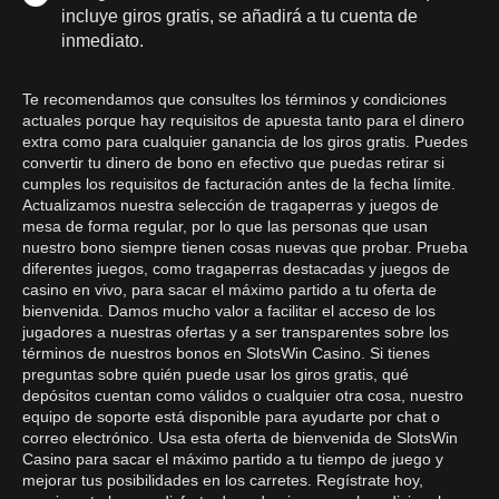
incluye giros gratis, se añadirá a tu cuenta de
inmediato.
Te recomendamos que consultes los términos y condiciones
actuales porque hay requisitos de apuesta tanto para el dinero
extra como para cualquier ganancia de los giros gratis. Puedes
convertir tu dinero de bono en efectivo que puedas retirar si
cumples los requisitos de facturación antes de la fecha límite.
Actualizamos nuestra selección de tragaperras y juegos de
mesa de forma regular, por lo que las personas que usan
nuestro bono siempre tienen cosas nuevas que probar. Prueba
diferentes juegos, como tragaperras destacadas y juegos de
casino en vivo, para sacar el máximo partido a tu oferta de
bienvenida. Damos mucho valor a facilitar el acceso de los
jugadores a nuestras ofertas y a ser transparentes sobre los
términos de nuestros bonos en SlotsWin Casino. Si tienes
preguntas sobre quién puede usar los giros gratis, qué
depósitos cuentan como válidos o cualquier otra cosa, nuestro
equipo de soporte está disponible para ayudarte por chat o
correo electrónico. Usa esta oferta de bienvenida de SlotsWin
Casino para sacar el máximo partido a tu tiempo de juego y
mejorar tus posibilidades en los carretes. Regístrate hoy,