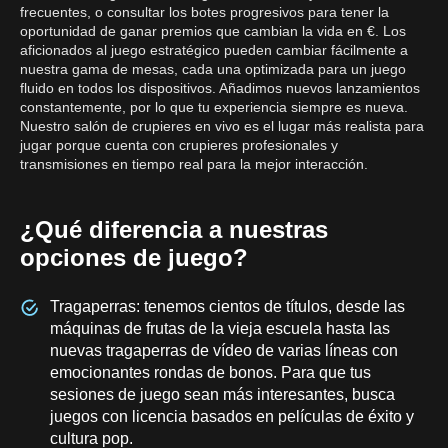
frecuentes, o consultar los botes progresivos para tener la
oportunidad de ganar premios que cambian la vida en €. Los
aficionados al juego estratégico pueden cambiar fácilmente a
nuestra gama de mesas, cada una optimizada para un juego
fluido en todos los dispositivos. Añadimos nuevos lanzamientos
constantemente, por lo que tu experiencia siempre es nueva.
Nuestro salón de crupieres en vivo es el lugar más realista para
jugar porque cuenta con crupieres profesionales y
transmisiones en tiempo real para la mejor interacción.
¿Qué diferencia a nuestras
opciones de juego?
Tragaperras: tenemos cientos de títulos, desde las
máquinas de frutas de la vieja escuela hasta las
nuevas tragaperras de vídeo de varias líneas con
emocionantes rondas de bonos. Para que tus
sesiones de juego sean más interesantes, busca
juegos con licencia basados en películas de éxito y
cultura pop.