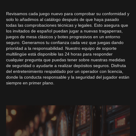
Revisamos cada juego nuevo para comprobar su conformidad y
solo lo añadimos al catálogo después de que haya pasado
todas las comprobaciones técnicas y legales. Esto asegura que
los invitados de español puedan jugar a nuevas tragaperras,
juegos de mesa clásicos y botes progresivos en un entorno
seguro. Generamos tu confianza cada vez que juegas dando
prioridad a la responsabilidad. Nuestro equipo de soporte
multilingüe está disponible las 24 horas para responder
cualquier pregunta que puedas tener sobre nuestras medidas
de seguridad o ayudarte a realizar depósitos seguros. Disfruta
del entretenimiento respaldado por un operador con licencia,
donde la conducta responsable y la seguridad del jugador están
siempre en primer plano.