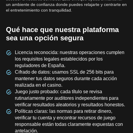
un ambiente de confianza donde puedes relajarte y centrarte en
el entretenimiento con tranquilidad.
Qué hace que nuestra plataforma
sea una opción segura
Licencia reconocida: nuestras operaciones cumplen
los requisitos legales establecidos por los
reguladores de España.
Cifrado de datos: usamos SSL de 256 bits para
mantener tus datos seguros durante cada acción
realizada en el casino.
Juego justo probado: cada título se revisa
rutinariamente por auditores independientes para
verificar resultados aleatorios y resultados honestos.
Políticas claras: las normas para retirar dinero,
verificar tu cuenta y encontrar recursos de juego
responsable están todas claramente expuestas con
antelación.