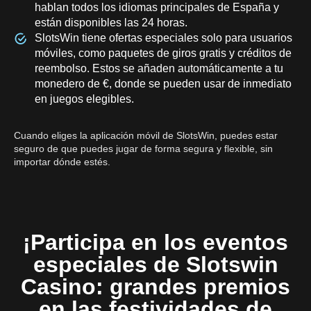
hablan todos los idiomas principales de España y
están disponibles las 24 horas.
SlotsWin tiene ofertas especiales solo para usuarios
móviles, como paquetes de giros gratis y créditos de
reembolso. Estos se añaden automáticamente a tu
monedero de €, donde se pueden usar de inmediato
en juegos elegibles.
Cuando eliges la aplicación móvil de SlotsWin, puedes estar
seguro de que puedes jugar de forma segura y flexible, sin
importar dónde estés.
¡Participa en los eventos
especiales de Slotswin
Casino: grandes premios
en las festividades de