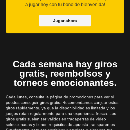
a jugar hoy con tu bono de bienvenida!
Jugar ahora
Cada semana hay giros
gratis, reembolsos y
torneos emocionantes.
Cada lunes, consulta la página de promociones para ver si
puedes conseguir giros gratis. Recomendamos canjear estos
giros rápidamente, ya que la disponibilidad es limitada y los
juegos rotan regularmente para una experiencia fresca. Los
giros gratis suelen ser válidos en tragaperras de vídeo
seleccionadas y tienen requisitos de apuesta transparentes.
Simplemente opta por participar y empieza a girar con tus