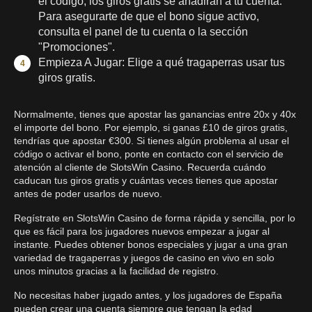
el código, los giros gratis se añadirán a tu cuenta.
Para asegurarte de que el bono sigue activo,
consulta el panel de tu cuenta o la sección
"Promociones".
Empieza A Jugar: Elige a qué tragaperras usar tus
giros gratis.
Normalmente, tienes que apostar las ganancias entre 20x y 40x
el importe del bono. Por ejemplo, si ganas £10 de giros gratis,
tendrías que apostar €300. Si tienes algún problema al usar el
código o activar el bono, ponte en contacto con el servicio de
atención al cliente de SlotsWin Casino. Recuerda cuándo
caducan tus giros gratis y cuántas veces tienes que apostar
antes de poder usarlos de nuevo.
Regístrate en SlotsWin Casino de forma rápida y sencilla, por lo
que es fácil para los jugadores nuevos empezar a jugar al
instante. Puedes obtener bonos especiales y jugar a una gran
variedad de tragaperras y juegos de casino en vivo en solo
unos minutos gracias a la facilidad de registro.
No necesitas haber jugado antes, y los jugadores de España
pueden crear una cuenta siempre que tengan la edad