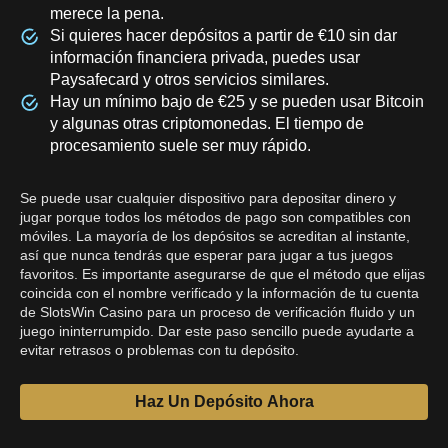
merece la pena.
Si quieres hacer depósitos a partir de €10 sin dar
información financiera privada, puedes usar
Paysafecard y otros servicios similares.
Hay un mínimo bajo de €25 y se pueden usar Bitcoin
y algunas otras criptomonedas. El tiempo de
procesamiento suele ser muy rápido.
Se puede usar cualquier dispositivo para depositar dinero y
jugar porque todos los métodos de pago son compatibles con
móviles. La mayoría de los depósitos se acreditan al instante,
así que nunca tendrás que esperar para jugar a tus juegos
favoritos. Es importante asegurarse de que el método que elijas
coincida con el nombre verificado y la información de tu cuenta
de SlotsWin Casino para un proceso de verificación fluido y un
juego ininterrumpido. Dar este paso sencillo puede ayudarte a
evitar retrasos o problemas con tu depósito.
Haz Un Depósito Ahora