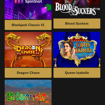
Blood Suckers
Blackjack Classic 41
Dragon Chase
Queen Isabella