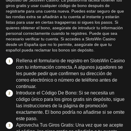
depósito de SlotsWin Casino. La plataforma facilita obtener tus
giros gratis y usar cualquier código de bono después de
registrarte para una cuenta nueva. Puedes estar seguro de que
las rondas extra se añadirán a tu cuenta al instante y estarán
listas para usar en ciertas tragaperras si sigues los pasos. Si
quieres obtener el bono, asegúrate de introducir tu información
personal correctamente cuando te registres. Puede que sea
necesario verificar tu cuenta. Si accedes a SlotsWin Casino
desde un España que no lo permite, asegúrate de que tu
español pueda reclamar los bonos sin depósito.
Rellena el formulario de registro en SlotsWin Casino
con tu información correcta. A algunos jugadores se
les puede pedir que confirmen su dirección de
correo electrónico o número de teléfono antes de
continuar.
Introduce el Código De Bono: Si se necesita un
código único para los giros gratis sin depósito, sigue
las instrucciones de la página de promoción
exactamente. El bono podría no añadirse si se omite
este paso.
Aprovecha Tus Giros Gratis: Una vez que se acepte