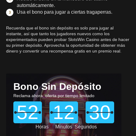
automáticamente.
Usa el bono para jugar a ciertas tragaperras.
Recuerda que el bono sin depósito es solo para jugar al
instante, así que tanto los jugadores nuevos como los
experimentados pueden probar SlotsWin Casino antes de hacer
su primer depósito. Aprovecha la oportunidad de obtener más
dinero y convertir una recompensa gratis en un premio real.
Bono Sin Depósito
Reclama ahora: oferta por tiempo limitado
52
12
29
Horas
Minutos
Segundos