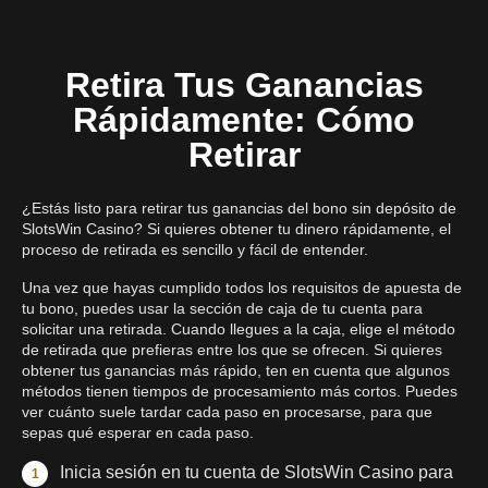
Retira Tus Ganancias
Rápidamente: Cómo
Retirar
¿Estás listo para retirar tus ganancias del bono sin depósito de
SlotsWin Casino? Si quieres obtener tu dinero rápidamente, el
proceso de retirada es sencillo y fácil de entender.
Una vez que hayas cumplido todos los requisitos de apuesta de
tu bono, puedes usar la sección de caja de tu cuenta para
solicitar una retirada. Cuando llegues a la caja, elige el método
de retirada que prefieras entre los que se ofrecen. Si quieres
obtener tus ganancias más rápido, ten en cuenta que algunos
métodos tienen tiempos de procesamiento más cortos. Puedes
ver cuánto suele tardar cada paso en procesarse, para que
sepas qué esperar en cada paso.
Inicia sesión en tu cuenta de SlotsWin Casino para