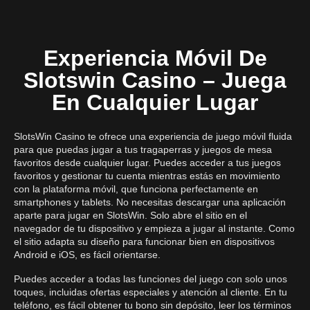
Experiencia Móvil De
Slotswin Casino – Juega
En Cualquier Lugar
SlotsWin Casino te ofrece una experiencia de juego móvil fluida
para que puedas jugar a tus tragaperras y juegos de mesa
favoritos desde cualquier lugar. Puedes acceder a tus juegos
favoritos y gestionar tu cuenta mientras estás en movimiento
con la plataforma móvil, que funciona perfectamente en
smartphones y tablets. No necesitas descargar una aplicación
aparte para jugar en SlotsWin. Solo abre el sitio en el
navegador de tu dispositivo y empieza a jugar al instante. Como
el sitio adapta su diseño para funcionar bien en dispositivos
Android e iOS, es fácil orientarse.
Puedes acceder a todas las funciones del juego con solo unos
toques, incluidas ofertas especiales y atención al cliente. En tu
teléfono, es fácil obtener tu bono sin depósito, leer los términos