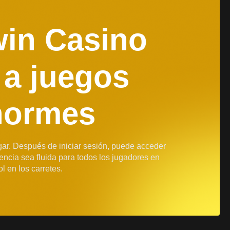
win Casino
 a juegos
normes
gar. Después de iniciar sesión, puede acceder
encia sea fluida para todos los jugadores en
 en los carretes.