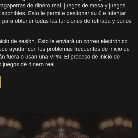
ragaperras de dinero real, juegos de mesa y juegos
sponibles. Esto le permite gestionar su € e intentar
 para obtener todas las funciones de retirada y bonos
cio de sesión. Esto le enviará un correo electrónico
ede ayudar con los problemas frecuentes de inicio de
án fuera o usan una VPN. El proceso de inicio de
s juegos de dinero real.