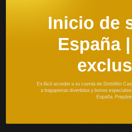
Inicio de
España |
exclu
Es fácil acceder a su cuenta de SlotsWin Cas
a tragaperras divertidas y bonos especiales
España. Prepáres