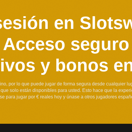
 sesión en Slots
 Acceso seguro
sivos y bonos e
ino, por lo que puede jugar de forma segura desde cualquier lu
 que solo están disponibles para usted. Esto hace que la experi
e para jugar por € reales hoy y únase a otros jugadores español