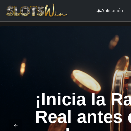
Aplicación
¡Inicia la R
Real antes