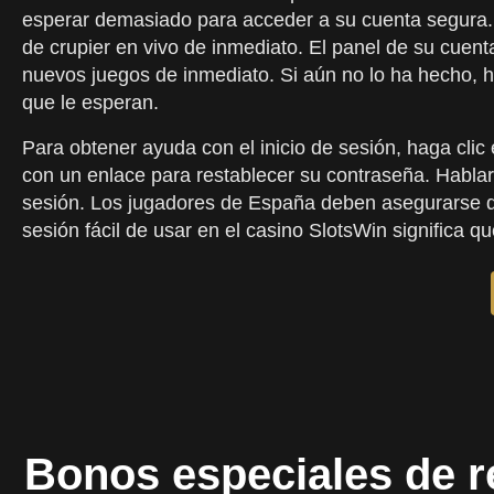
esperar demasiado para acceder a su cuenta segura. T
de crupier en vivo de inmediato. El panel de su cuent
nuevos juegos de inmediato. Si aún no lo ha hecho, h
que le esperan.
Para obtener ayuda con el inicio de sesión, haga clic
con un enlace para restablecer su contraseña. Hablar
sesión. Los jugadores de España deben asegurarse de 
sesión fácil de usar en el casino SlotsWin significa q
Bonos especiales de r