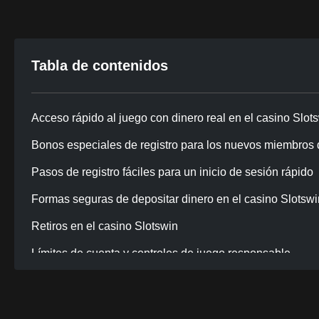
Tabla de contenidos
Acceso rápido al juego con dinero real en el casino Slot
Bonos especiales de registro para los nuevos miembros 
Pasos de registro fáciles para un inicio de sesión rápido
Formas seguras de depositar dinero en el casino Slotswi
Retiros en el casino Slotswin
Límites de cuenta y controles de juego responsable
Experiencia móvil en el casino Slotswin
Cómo iniciar sesión en su cuenta del casino Slotswin