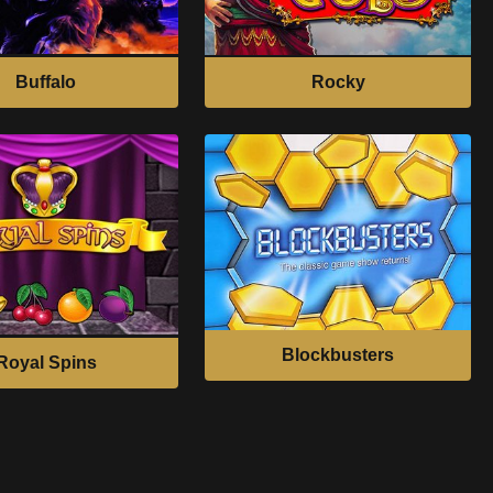
Buffalo
Rocky
Blockbusters
Royal Spins