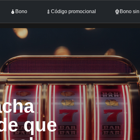
Bono
Código promocional
Bono sin
acha
 de que